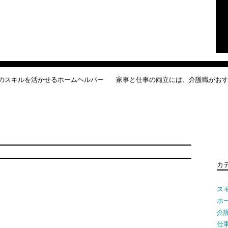
のスキルを活かせるホームヘルパー
家事と仕事の両立には、介護職がお
検
索:
カ
ス
ホ
介
仕