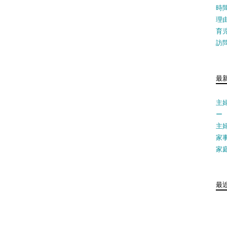
時
理
育
訪
最
主
ー
主
家
家
最