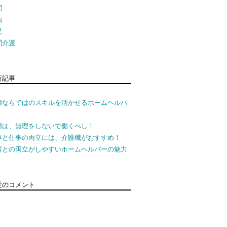
間
由
児
問介護
新記事
婦ならではのスキルを活かせるホームヘルパ
婦は、無理をしないで働くべし！
事と仕事の両立には、介護職がおすすめ！
庭との両立がしやすいホームヘルパーの魅力
近のコメント