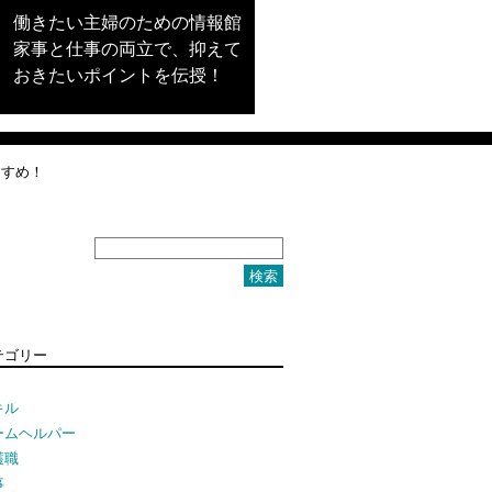
働きたい主婦のための情報館
家事と仕事の両立で、抑えて
おきたいポイントを伝授！
すすめ！
テゴリー
キル
ームヘルパー
護職
事